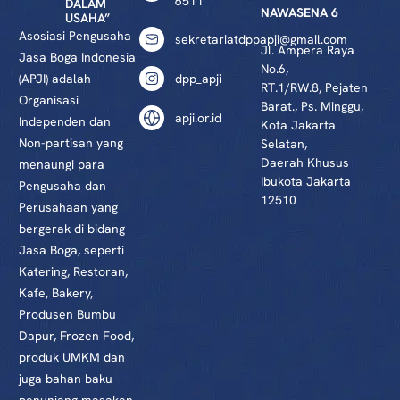
6511
DALAM
NAWASENA 6
USAHA”
Asosiasi Pengusaha
sekretariatdppapji@gmail.com
Jl. Ampera Raya
Jasa Boga Indonesia
No.6,
(APJI) adalah
dpp_apji
RT.1/RW.8, Pejaten
Organisasi
Barat., Ps. Minggu,
apji.or.id
Independen dan
Kota Jakarta
Non-partisan yang
Selatan,
Daerah Khusus
menaungi para
Ibukota Jakarta
Pengusaha dan
12510
Perusahaan yang
bergerak di bidang
Jasa Boga, seperti
Katering, Restoran,
Kafe, Bakery,
Produsen Bumbu
Dapur, Frozen Food,
produk UMKM dan
juga bahan baku