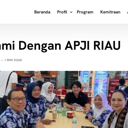
Beranda
Profil
Program
Kemitraan
Tentang Kami
hmi Dengan APJI RIAU
Visi Misi
Masa Ke Masa
1 MIN READ
Struktur Organisasi
Kata Pengantar Ketua Umum