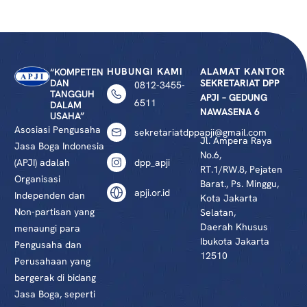
HUBUNGI KAMI
ALAMAT KANTOR
“KOMPETEN
DAN
SEKRETARIAT DPP
0812-3455-
TANGGUH
APJI – GEDUNG
6511
DALAM
NAWASENA 6
USAHA”
Asosiasi Pengusaha
sekretariatdppapji@gmail.com
Jl. Ampera Raya
Jasa Boga Indonesia
No.6,
(APJI) adalah
dpp_apji
RT.1/RW.8, Pejaten
Organisasi
Barat., Ps. Minggu,
apji.or.id
Independen dan
Kota Jakarta
Non-partisan yang
Selatan,
Daerah Khusus
menaungi para
Ibukota Jakarta
Pengusaha dan
12510
Perusahaan yang
bergerak di bidang
Jasa Boga, seperti