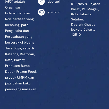
(APJI) adalah
dpp_apji
RT.1/RW.8, Pejaten
Organisasi
Barat., Ps. Minggu,
apji.or.id
Independen dan
Kota Jakarta
Non-partisan yang
Selatan,
Daerah Khusus
menaungi para
Ibukota Jakarta
Pengusaha dan
12510
Perusahaan yang
bergerak di bidang
Jasa Boga, seperti
Katering, Restoran,
Kafe, Bakery,
Produsen Bumbu
Dapur, Frozen Food,
produk UMKM dan
juga bahan baku
penunjang masakan.