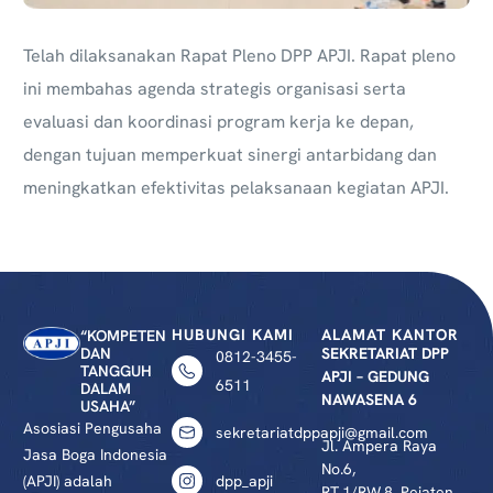
Telah dilaksanakan Rapat Pleno DPP APJI. Rapat pleno
ini membahas agenda strategis organisasi serta
evaluasi dan koordinasi program kerja ke depan,
dengan tujuan memperkuat sinergi antarbidang dan
meningkatkan efektivitas pelaksanaan kegiatan APJI.
HUBUNGI KAMI
ALAMAT KANTOR
“KOMPETEN
DAN
SEKRETARIAT DPP
0812-3455-
TANGGUH
APJI – GEDUNG
6511
DALAM
NAWASENA 6
USAHA”
Asosiasi Pengusaha
sekretariatdppapji@gmail.com
Jl. Ampera Raya
Jasa Boga Indonesia
No.6,
(APJI) adalah
dpp_apji
RT.1/RW.8, Pejaten