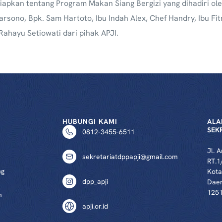
apkan tentang Program Makan Siang Bergizi yang dihadiri ole
arsono, Bpk. Sam Hartoto, Ibu Indah Alex, Chef Handry, Ibu F
Rahayu Setiowati dari pihak APJI.
HUBUNGI KAMI
ALA
SEK
0812-3455-6511
Jl. 
sekretariatdppapji@gmail.com
RT.1
ng
Kota
dpp_apji
Daer
125
n
apji.or.id