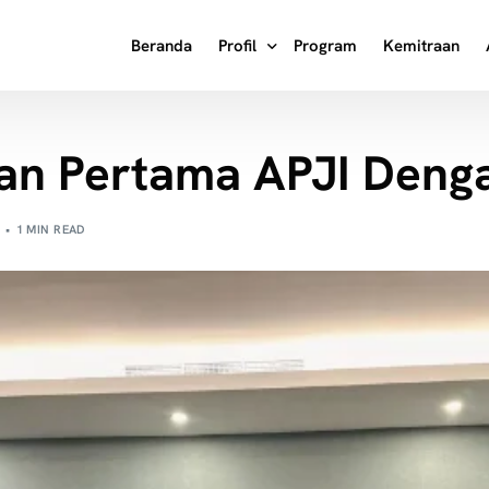
Beranda
Profil
Program
Kemitraan
Tentang Kami
an Pertama APJI Deng
Visi Misi
Masa Ke Masa
1 MIN READ
Struktur Organisasi
Kata Pengantar Ketua Umum