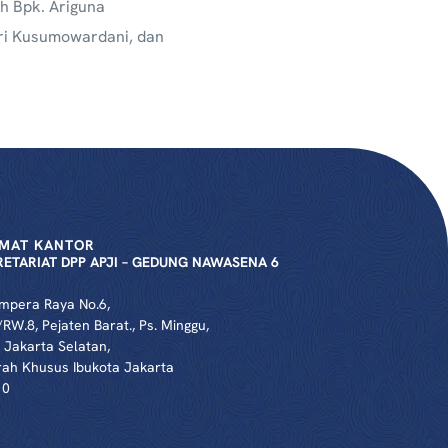
h Bpk. Ariguna
itri Kusumowardani, dan
MAT KANTOR
RETARIAT DPP APJI – GEDUNG NAWASENA 6
Ampera Raya No.6,
/RW.8, Pejaten Barat., Ps. Minggu,
 Jakarta Selatan,
ah Khusus Ibukota Jakarta
10