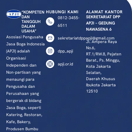
HUBUNGI KAMI
ALAMAT KANTOR
“KOMPETEN
DAN
SEKRETARIAT DPP
0812-3455-
TANGGUH
APJI – GEDUNG
6511
DALAM
NAWASENA 6
USAHA”
Asosiasi Pengusaha
sekretariatdppapji@gmail.com
Jl. Ampera Raya
Jasa Boga Indonesia
No.6,
(APJI) adalah
dpp_apji
RT.1/RW.8, Pejaten
Organisasi
Barat., Ps. Minggu,
apji.or.id
Independen dan
Kota Jakarta
Non-partisan yang
Selatan,
Daerah Khusus
menaungi para
Ibukota Jakarta
Pengusaha dan
12510
Perusahaan yang
bergerak di bidang
Jasa Boga, seperti
Katering, Restoran,
Kafe, Bakery,
Produsen Bumbu