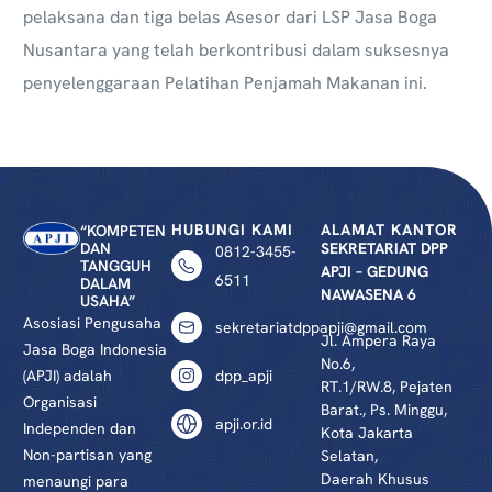
pelaksana dan tiga belas Asesor dari LSP Jasa Boga
Nusantara yang telah berkontribusi dalam suksesnya
penyelenggaraan Pelatihan Penjamah Makanan ini.
HUBUNGI KAMI
ALAMAT KANTOR
“KOMPETEN
DAN
SEKRETARIAT DPP
0812-3455-
TANGGUH
APJI – GEDUNG
6511
DALAM
NAWASENA 6
USAHA”
Asosiasi Pengusaha
sekretariatdppapji@gmail.com
Jl. Ampera Raya
Jasa Boga Indonesia
No.6,
(APJI) adalah
dpp_apji
RT.1/RW.8, Pejaten
Organisasi
Barat., Ps. Minggu,
apji.or.id
Independen dan
Kota Jakarta
Non-partisan yang
Selatan,
Daerah Khusus
menaungi para