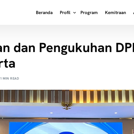
Beranda
Profil
Program
Kemitraan
Tentang Kami
an dan Pengukuhan DP
Visi Misi
Masa Ke Masa
rta
Struktur Organisasi
Kata Pengantar Ketua Umum
1 MIN READ