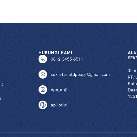
HUBUNGI KAMI
ALA
SEK
0812-3455-6511
Jl. 
sekretariatdppapji@gmail.com
RT.1
ng
Kota
dpp_apji
Daer
125
n
apji.or.id