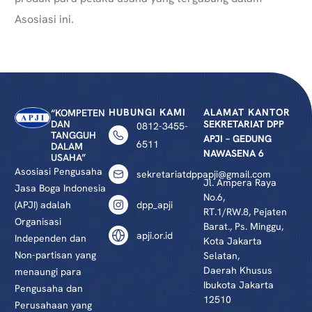
Asosiasi ini.
HUBUNGI KAMI
ALAMAT KANTOR
“KOMPETEN
DAN
SEKRETARIAT DPP
0812-3455-
TANGGUH
APJI – GEDUNG
6511
DALAM
NAWASENA 6
USAHA”
Asosiasi Pengusaha
sekretariatdppapji@gmail.com
Jl. Ampera Raya
Jasa Boga Indonesia
No.6,
(APJI) adalah
dpp_apji
RT.1/RW.8, Pejaten
Organisasi
Barat., Ps. Minggu,
apji.or.id
Independen dan
Kota Jakarta
Non-partisan yang
Selatan,
Daerah Khusus
menaungi para
Ibukota Jakarta
Pengusaha dan
12510
Perusahaan yang