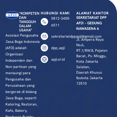
HUBUNGI KAMI
ALAMAT KANTOR
“KOMPETEN
DAN
SEKRETARIAT DPP
0812-3455-
TANGGUH
APJI – GEDUNG
6511
DALAM
NAWASENA 6
USAHA”
Asosiasi Pengusaha
sekretariatdppapji@gmail.com
Jl. Ampera Raya
Jasa Boga Indonesia
No.6,
(APJI) adalah
dpp_apji
RT.1/RW.8, Pejaten
Organisasi
Barat., Ps. Minggu,
apji.or.id
Independen dan
Kota Jakarta
Non-partisan yang
Selatan,
Daerah Khusus
menaungi para
Ibukota Jakarta
Pengusaha dan
12510
Perusahaan yang
bergerak di bidang
Jasa Boga, seperti
Katering, Restoran,
Kafe, Bakery,
Produsen Bumbu