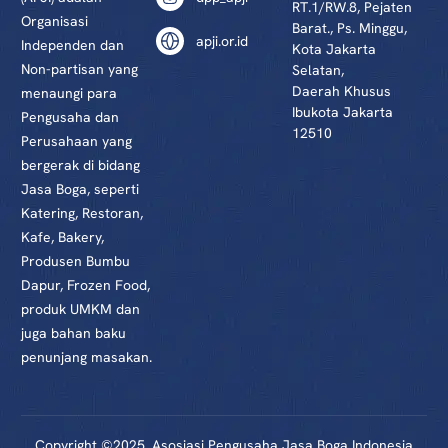
RT.1/RW.8, Pejaten
Organisasi
Barat., Ps. Minggu,
apji.or.id
Independen dan
Kota Jakarta
Non-partisan yang
Selatan,
Daerah Khusus
menaungi para
Ibukota Jakarta
Pengusaha dan
12510
Perusahaan yang
bergerak di bidang
Jasa Boga, seperti
Katering, Restoran,
Kafe, Bakery,
Produsen Bumbu
Dapur, Frozen Food,
produk UMKM dan
juga bahan baku
penunjang masakan.
Daftar Anggota
Copyright ©2025. Asosiasi Pengusaha Jasa Boga Indonesia