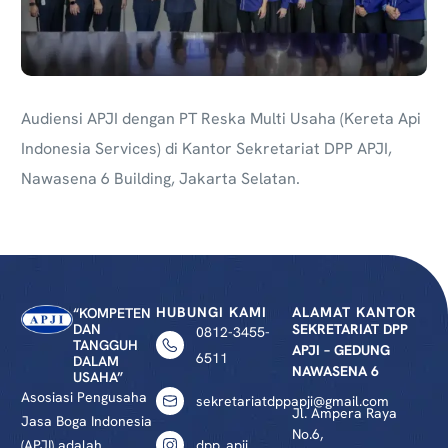
Audiensi APJI dengan PT Reska Multi Usaha (Kereta Api
Indonesia Services) di Kantor Sekretariat DPP APJI,
Nawasena 6 Building, Jakarta Selatan.
HUBUNGI KAMI
ALAMAT KANTOR
“KOMPETEN
DAN
SEKRETARIAT DPP
0812-3455-
TANGGUH
APJI – GEDUNG
6511
DALAM
NAWASENA 6
USAHA”
Asosiasi Pengusaha
sekretariatdppapji@gmail.com
Jl. Ampera Raya
Jasa Boga Indonesia
No.6,
(APJI) adalah
dpp_apji