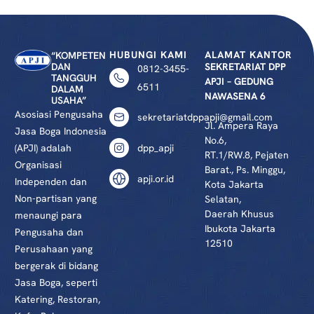
HUBUNGI KAMI
ALAMAT KANTOR
“KOMPETEN
DAN
SEKRETARIAT DPP
0812-3455-
TANGGUH
APJI – GEDUNG
6511
DALAM
NAWASENA 6
USAHA”
Asosiasi Pengusaha
sekretariatdppapji@gmail.com
Jl. Ampera Raya
Jasa Boga Indonesia
No.6,
(APJI) adalah
dpp_apji
RT.1/RW.8, Pejaten
Organisasi
Barat., Ps. Minggu,
apji.or.id
Independen dan
Kota Jakarta
Non-partisan yang
Selatan,
Daerah Khusus
menaungi para
Ibukota Jakarta
Pengusaha dan
12510
Perusahaan yang
bergerak di bidang
Jasa Boga, seperti
Katering, Restoran,