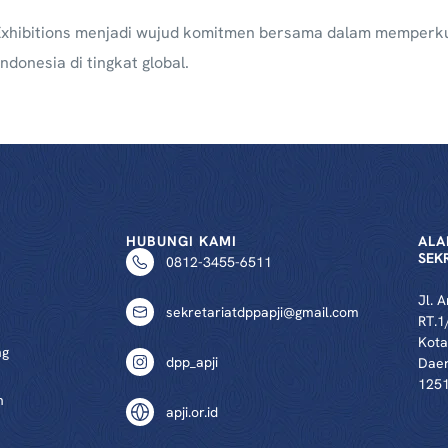
 Exhibitions menjadi wujud komitmen bersama dalam memperku
onesia di tingkat global.
HUBUNGI KAMI
ALA
SEK
0812-3455-6511
Jl. 
sekretariatdppapji@gmail.com
RT.1
Kota
ng
dpp_apji
Daer
125
n
apji.or.id